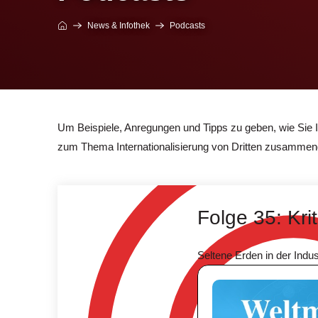
P
News & Infothek
Podcasts
f
a
d
Um Beispiele, Anregungen und Tipps zu geben, wie Sie 
n
zum Thema Internationalisierung von Dritten zusammenges
a
v
Folge 35: Kri
i
Seltene Erden in der Ind
g
a