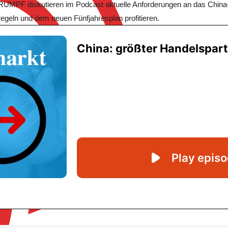
UMPF diskutieren im Podcast aktuelle Anforderungen an das China-
egeln und dem neuen Fünfjahresplan profitieren.